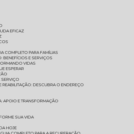
TO
JUDA EFICAZ
Z
ICOS
IA COMPLETO PARA FAMÍLIAS
O: BENEFÍCIOS E SERVIÇOS
SFORMANDO VIDAS
QUE ESPERAR
AÇÃO
E SERVIÇO
 E REABILITAÇÃO: DESCUBRA O ENDEREÇO
RIA: APOIO E TRANSFORMAÇÃO
SFORME SUA VIDA
IDA HOJE
O: GUIA COMPLETO PARA A RECUPERAÇÃO