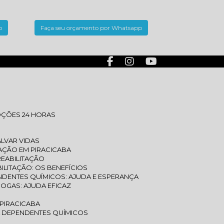
o
Faça seu orçamento por Whatsapp
OÇÕES 24 HORAS
LVAR VIDAS
TAÇÃO EM PIRACICABA
REABILITAÇÃO
BILITAÇÃO: OS BENEFÍCIOS
ENDENTES QUÍMICOS: AJUDA E ESPERANÇA
ROGAS: AJUDA EFICAZ
 PIRACICABA
RA DEPENDENTES QUÍMICOS