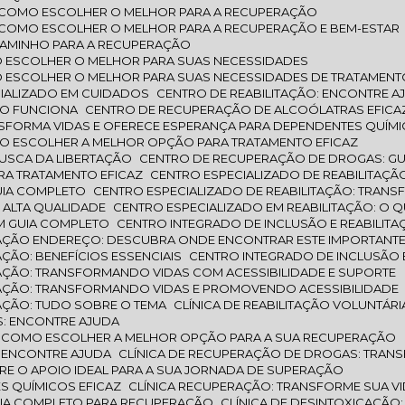
: COMO ESCOLHER O MELHOR PARA A RECUPERAÇÃO
: COMO ESCOLHER O MELHOR PARA A RECUPERAÇÃO E BEM-ESTAR
 CAMINHO PARA A RECUPERAÇÃO
MO ESCOLHER O MELHOR PARA SUAS NECESSIDADES
MO ESCOLHER O MELHOR PARA SUAS NECESSIDADES DE TRATAMEN
ECIALIZADO EM CUIDADOS
CENTRO DE REABILITAÇÃO: ENCONTRE A
MO FUNCIONA
CENTRO DE RECUPERAÇÃO DE ALCOÓLATRAS EFICA
SFORMA VIDAS E OFERECE ESPERANÇA PARA DEPENDENTES QUÍM
O ESCOLHER A MELHOR OPÇÃO PARA TRATAMENTO EFICAZ
BUSCA DA LIBERTAÇÃO
CENTRO DE RECUPERAÇÃO DE DROGAS: GU
ARA TRATAMENTO EFICAZ
CENTRO ESPECIALIZADO DE REABILITAÇÃ
GUIA COMPLETO
CENTRO ESPECIALIZADO DE REABILITAÇÃO: TRAN
E ALTA QUALIDADE
CENTRO ESPECIALIZADO EM REABILITAÇÃO: O 
UM GUIA COMPLETO
CENTRO INTEGRADO DE INCLUSÃO E REABILIT
ITAÇÃO ENDEREÇO: DESCUBRA ONDE ENCONTRAR ESTE IMPORTANT
AÇÃO: BENEFÍCIOS ESSENCIAIS
CENTRO INTEGRADO DE INCLUSÃO
ITAÇÃO: TRANSFORMANDO VIDAS COM ACESSIBILIDADE E SUPORTE
ITAÇÃO: TRANSFORMANDO VIDAS E PROMOVENDO ACESSIBILIDADE
TAÇÃO: TUDO SOBRE O TEMA
CLÍNICA DE REABILITAÇÃO VOLUNTÁ
S: ENCONTRE AJUDA
S: COMO ESCOLHER A MELHOR OPÇÃO PARA A SUA RECUPERAÇÃO
: ENCONTRE AJUDA
CLÍNICA DE RECUPERAÇÃO DE DROGAS: TRAN
TRE O APOIO IDEAL PARA A SUA JORNADA DE SUPERAÇÃO
ES QUÍMICOS EFICAZ
CLÍNICA RECUPERAÇÃO: TRANSFORME SUA V
GUIA COMPLETO PARA RECUPERAÇÃO
CLÍNICA DE DESINTOXICAÇÃ