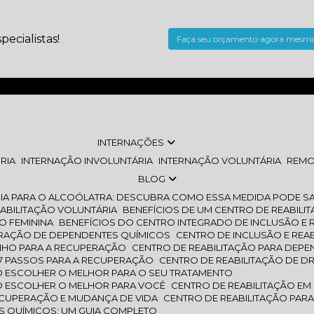
ecialistas!
Faça seu orçamento agora mesm
INTERNAÇÕES
RIA
INTERNAÇÃO INVOLUNTÁRIA
INTERNAÇÃO VOLUNTÁRIA
REM
BLOG
IA PARA O ALCOÓLATRA: DESCUBRA COMO ESSA MEDIDA PODE SA
EABILITAÇÃO VOLUNTÁRIA
BENEFÍCIOS DE UM CENTRO DE REABILI
O FEMININA
BENEFÍCIOS DO CENTRO INTEGRADO DE INCLUSÃO E 
PERAÇÃO DE DEPENDENTES QUÍMICOS
CENTRO DE INCLUSÃO E REA
INHO PARA A RECUPERAÇÃO
CENTRO DE REABILITAÇÃO PARA DEP
 7 PASSOS PARA A RECUPERAÇÃO
CENTRO DE REABILITAÇÃO DE D
MO ESCOLHER O MELHOR PARA O SEU TRATAMENTO
MO ESCOLHER O MELHOR PARA VOCÊ
CENTRO DE REABILITAÇÃO EM
RECUPERAÇÃO E MUDANÇA DE VIDA
CENTRO DE REABILITAÇÃO PA
ES QUÍMICOS: UM GUIA COMPLETO