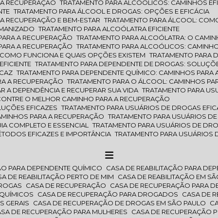
A A RECUPERAÇÃO
TRATAMENTO PARA ALCOÓLICOS: CAMINHOS EF
NTE
TRATAMENTO PARA ÁLCOOL E DROGAS: OPÇÕES E EFICÁCIA
 A RECUPERAÇÃO E BEM-ESTAR
TRATAMENTO PARA ÁLCOOL: COMO
UMANIZADO
TRATAMENTO PARA ALCOÓLATRA EFICIENTE
 PARA A RECUPERAÇÃO
TRATAMENTO PARA ALCOÓLATRA: O CAMI
 PARA A RECUPERAÇÃO
TRATAMENTO PARA ALCOÓLICOS: CAMINH
 COMO FUNCIONA E QUAIS OPÇÕES EXISTEM
TRATAMENTO PARA 
EFICIENTE
TRATAMENTO PARA DEPENDENTE DE DROGAS: SOLUÇÕE
ICAZ
TRATAMENTO PARA DEPENDENTE QUÍMICO: CAMINHOS PARA
RA A RECUPERAÇÃO
TRATAMENTO PARA O ÁLCOOL: CAMINHOS PA
R A DEPENDÊNCIA E RECUPERAR SUA VIDA
TRATAMENTO PARA US
NCONTRE O MELHOR CAMINHO PARA A RECUPERAÇÃO
LUÇÕES EFICAZES
TRATAMENTO PARA USUÁRIOS DE DROGAS EFIC
CAMINHOS PARA A RECUPERAÇÃO
TRATAMENTO PARA USUÁRIOS D
IA COMPLETO E ESSENCIAL
TRATAMENTO PARA USUÁRIOS DE DR
ÉTODOS EFICAZES E IMPORTÂNCIA
TRATAMENTO PARA USUÁRIOS 
ÇÃO PARA DEPENDENTE QUÍMICO
CASA DE REABILITAÇÃO PARA D
ASA DE REABILITAÇÃO PERTO DE MIM
CASA DE REABILITAÇÃO EM S
DROGAS
CASA DE RECUPERAÇÃO
CASA DE RECUPERAÇÃO PARA 
 QUÍMICOS
CASA DE RECUPERAÇÃO PARA DROGADOS
CASA DE
S GERAIS
CASA DE RECUPERAÇÃO DE DROGAS EM SÃO PAULO
CASA DE RECUPERAÇÃO PARA MULHERES
CASA DE RECUPERAÇÃO P