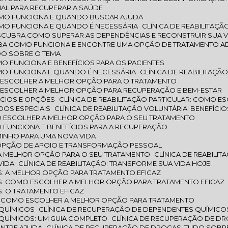
CIAL PARA RECUPERAR A SAÚDE
COMO FUNCIONA E QUANDO BUSCAR AJUDA
COMO FUNCIONA E QUANDO É NECESSÁRIA
CLÍNICA DE REABILITA
DESCUBRA COMO SUPERAR AS DEPENDÊNCIAS E RECONSTRUIR SUA V
 SAIBA COMO FUNCIONA E ENCONTRE UMA OPÇÃO DE TRATAMENTO 
UDO SOBRE O TEMA
OMO FUNCIONA E BENEFÍCIOS PARA OS PACIENTES
COMO FUNCIONA E QUANDO É NECESSÁRIA
CLÍNICA DE REABILITAÇ
MO ESCOLHER A MELHOR OPÇÃO PARA O TRATAMENTO
MO ESCOLHER A MELHOR OPÇÃO PARA RECUPERAÇÃO E BEM-ESTAR
FÍCIOS E OPÇÕES
CLÍNICA DE REABILITAÇÃO PARTICULAR: COMO
ADOS ESPECIAIS
CLÍNICA DE REABILITAÇÃO VOLUNTÁRIA: BENEFÍCIO
OMO ESCOLHER A MELHOR OPÇÃO PARA O SEU TRATAMENTO
MO FUNCIONA E BENEFÍCIOS PARA A RECUPERAÇÃO
AMINHO PARA UMA NOVA VIDA
MA OPÇÃO DE APOIO E TRANSFORMAÇÃO PESSOAL
R A MELHOR OPÇÃO PARA O SEU TRATAMENTO
CLÍNICA DE REABIL
VIDA
CLÍNICA DE REABILITAÇÃO: TRANSFORME SUA VIDA HOJE!
S: A MELHOR OPÇÃO PARA TRATAMENTO EFICAZ
AS: COMO ESCOLHER A MELHOR OPÇÃO PARA TRATAMENTO EFICAZ
: O TRATAMENTO EFICAZ
S: COMO ESCOLHER A MELHOR OPÇÃO PARA TRATAMENTO
 QUÍMICOS
CLÍNICA DE RECUPERAÇÃO DE DEPENDENTES QUÍMICO
 QUÍMICOS: UM GUIA COMPLETO
CLÍNICA DE RECUPERAÇÃO DE D
ONTRE AJUDA
CLÍNICA DE RECUPERAÇÃO DE DROGAS: TUDO SOBR