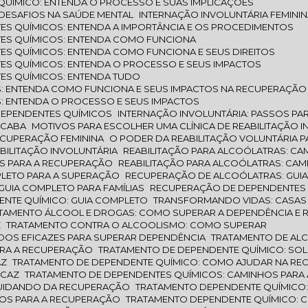
QUÍMICO: ENTENDA O PROCESSO E SUAS IMPLICAÇÕES
 DESAFIOS NA SAÚDE MENTAL
INTERNAÇÃO INVOLUNTÁRIA FEMININ
ES QUÍMICOS: ENTENDA A IMPORTÂNCIA E OS PROCEDIMENTOS
TES QUÍMICOS: ENTENDA COMO FUNCIONA
ES QUÍMICOS: ENTENDA COMO FUNCIONA E SEUS DIREITOS
TES QUÍMICOS: ENTENDA O PROCESSO E SEUS IMPACTOS
TES QUÍMICOS: ENTENDA TUDO
: ENTENDA COMO FUNCIONA E SEUS IMPACTOS NA RECUPERAÇÃO
: ENTENDA O PROCESSO E SEUS IMPACTOS
DEPENDENTES QUÍMICOS
INTERNAÇÃO INVOLUNTÁRIA: PASSOS P
ICABA
MOTIVOS PARA ESCOLHER UMA CLÍNICA DE REABILITAÇÃO 
RECUPERAÇÃO FEMININA
O PODER DA REABILITAÇÃO VOLUNTÁRIA 
ABILITAÇÃO INVOLUNTÁRIA
REABILITAÇÃO PARA ALCOÓLATRAS: C
OS PARA A RECUPERAÇÃO
REABILITAÇÃO PARA ALCOÓLATRAS: CA
PLETO PARA A SUPERAÇÃO
RECUPERAÇÃO DE ALCOÓLATRAS: GUI
GUIA COMPLETO PARA FAMÍLIAS
RECUPERAÇÃO DE DEPENDENTES Q
DENTE QUÍMICO: GUIA COMPLETO
TRANSFORMANDO VIDAS: CASA
ATAMENTO ÁLCOOL E DROGAS: COMO SUPERAR A DEPENDÊNCIA E 
Z
TRATAMENTO CONTRA O ALCOOLISMO: COMO SUPERAR
DOS EFICAZES PARA SUPERAR DEPENDÊNCIA
TRATAMENTO DE AL
ARA A RECUPERAÇÃO
TRATAMENTO DE DEPENDENTE QUÍMICO: SO
AZ
TRATAMENTO DE DEPENDENTE QUÍMICO: COMO AJUDAR NA R
ICAZ
TRATAMENTO DE DEPENDENTES QUÍMICOS: CAMINHOS PARA
CUIDANDO DA RECUPERAÇÃO
TRATAMENTO DEPENDENTE QUÍMICO
HOS PARA A RECUPERAÇÃO
TRATAMENTO DEPENDENTE QUÍMICO: