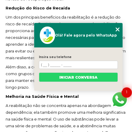
Redução do Risco de Recaída
Um dos principais benefícios da reabilitação é a redução do
risco de recaída. Participar de um programa de reabilitação
proporciona aos pacientes as ferramentas e habilidades
Olá! Fale agora pelo WhatsApp
necessárias para lidar com seus vícios de forma mais eficaz. Ao
aprender a identificar os gatilhos e desenvolver estratégias
para evitar ou enfrentar esses desafios, os indivíduos se tornam
Insira seu telefone
mais resilientes ao lidar com as tentativas de recaída.
Além disso, a continuidade do suporte após a recuperação,
como grupos de apoio e terapia ambulatorial, é fundamental
INICIAR CONVERSA
para manter esse progresso e minimizar o risco de recaída a
longo prazo.
1
Melhoria na Saúde Física e Mental
A reabilitação não se concentra apenas na abordagem da
dependência; ela também promove uma melhora significativa
na saúde física e mental. O uso de substâncias pode levar a
uma série de problemas de saúde, e a abstinência muitas