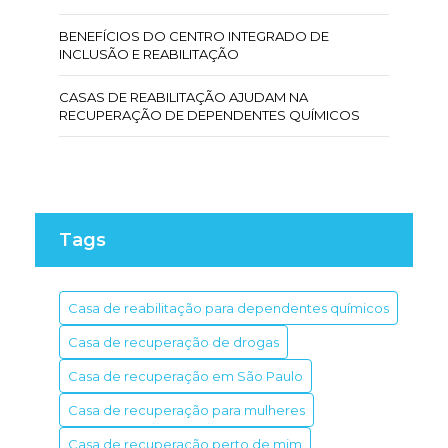
BENEFÍCIOS DO CENTRO INTEGRADO DE
INCLUSÃO E REABILITAÇÃO
CASAS DE REABILITAÇÃO AJUDAM NA
RECUPERAÇÃO DE DEPENDENTES QUÍMICOS
CENTRO DE INCLUSÃO E REABILITAÇÃO: OS
BENEFÍCIOS
CENTRO DE REABILITAÇÃO DE DROGAS:
CAMINHO PARA A RECUPERAÇÃO
Tags
CENTRO DE REABILITAÇÃO PARA DEPENDENTES
QUÍMICOS: AJUDA E ESPERANÇA
Casa de reabilitação para dependentes químicos
CENTRO DE REABILITAÇÃO PARA DROGADOS: 7
Casa de recuperação de drogas
PASSOS PARA A RECUPERAÇÃO
Casa de recuperação em São Paulo
CENTRO DE REABILITAÇÃO DE DROGAS: AJUDA
Casa de recuperação para mulheres
EFICAZ
Casa de recuperação perto de mim