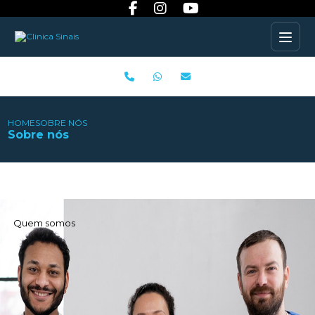
HOME
SOBRE NÓS
Sobre nós
Quem somos
As Clínicas de Recuperação Sinais oferecem
tratamentos exclusivos para a recuperação
de dependentes químicos e alcoolistas.
Somos referência nacional contando com uma grande rede
de clínicas de recuperação no Brasil.