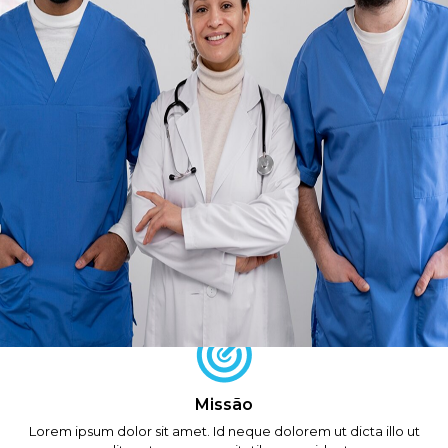
Nossas clinicas de recuperação possuem estruturas modernas
com programas terapêuticos de ponta obtendo excelentes
resultados de recuperação de homens e mulheres.
As unidades contam com equipes multidisciplinares
capacitadas com vasta experiência trabalhando de forma
coordenada.
Bem como nossas clínicas de recuperação, que trabalham
com internação voluntária, internação involuntária e
internação compulsória.
Se você acha que tem um problema com drogas ou
conhece alguém que precise de ajuda vamos conversar
Missão
Lorem ipsum dolor sit amet. Id neque dolorem ut dicta illo ut