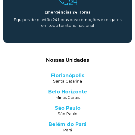
Emergências 24 Horas
Equipes de plantão 24 horas para remoções e resgates
em todo território nacional
Nossas Unidades
Florianópolis
Santa Catarina
Belo Horizonte
Minas Gerais
São Paulo
São Paulo
Belém do Pará
Pará