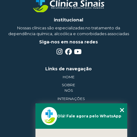
institucional
Nossas clínicas são especializadas no tratamento da
dependência química, alcoólica e comorbidades associadas
Siga-nos em nossa redes
Links de navegação
HOME
SOBRE
NÓS
INTERNAÇÕES
BLOG
CONTATO
Olá! Fale agora pelo WhatsApp
CATEGORIAS
MAPA DO
SITE