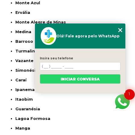
Monte Azul
Ervália
Monte Alegre de Minas
Medina
Olá! Fale agora pelo WhatsApp
Barroso
Turmalina
Insira seu telefone
Vazante
Simonésia
INICIAR CONVERSA
Caraí
Ipanema
1
Itaobim
Guaranésia
Lagoa Formosa
Manga