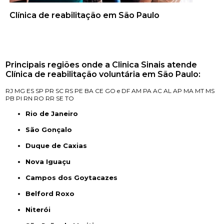
Clínica de reabilitação em São Paulo
Principais regiões onde a Clinica Sinais atende
Clínica de reabilitação voluntária em São Paulo:
RJ
MG
ES
SP
PR
SC
RS
PE
BA
CE
GO e DF
AM
PA
AC
AL
AP
MA
MT
MS
PB
PI
RN
RO
RR
SE
TO
Rio de Janeiro
São Gonçalo
Duque de Caxias
Nova Iguaçu
Campos dos Goytacazes
Belford Roxo
Niterói