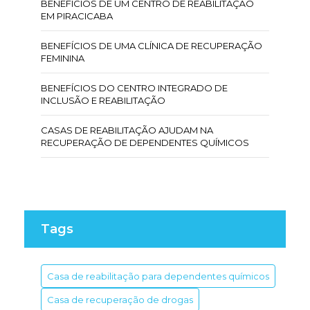
BENEFÍCIOS DE UM CENTRO DE REABILITAÇÃO
EM PIRACICABA
BENEFÍCIOS DE UMA CLÍNICA DE RECUPERAÇÃO
FEMININA
BENEFÍCIOS DO CENTRO INTEGRADO DE
INCLUSÃO E REABILITAÇÃO
CASAS DE REABILITAÇÃO AJUDAM NA
RECUPERAÇÃO DE DEPENDENTES QUÍMICOS
CENTRO DE INCLUSÃO E REABILITAÇÃO: OS
BENEFÍCIOS
CENTRO DE REABILITAÇÃO DE DROGAS:
CAMINHO PARA A RECUPERAÇÃO
Tags
CENTRO DE REABILITAÇÃO PARA DEPENDENTES
QUÍMICOS: AJUDA E ESPERANÇA
Casa de reabilitação para dependentes químicos
CENTRO DE REABILITAÇÃO PARA DROGADOS: 7
Casa de recuperação de drogas