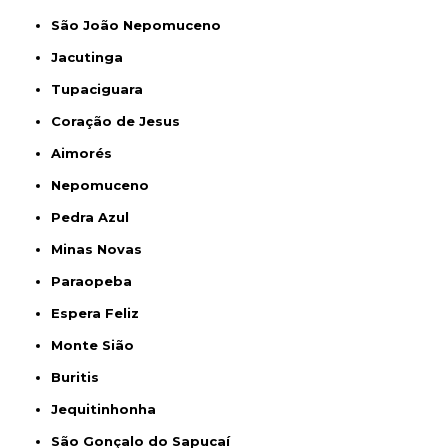
São João Nepomuceno
Jacutinga
Tupaciguara
Coração de Jesus
Aimorés
Nepomuceno
Pedra Azul
Minas Novas
Paraopeba
Espera Feliz
Monte Sião
Buritis
Jequitinhonha
São Gonçalo do Sapucaí