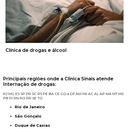
Clínica de drogas e álcool
Principais regiões onde a Clinica Sinais atende
Internação de drogas:
RJ
MG
ES
SP
PR
SC
RS
PE
BA
CE
GO e DF
AM
PA
AC
AL
AP
MA
MT
MS
PB
PI
RN
RO
RR
SE
TO
Rio de Janeiro
São Gonçalo
Duque de Caxias