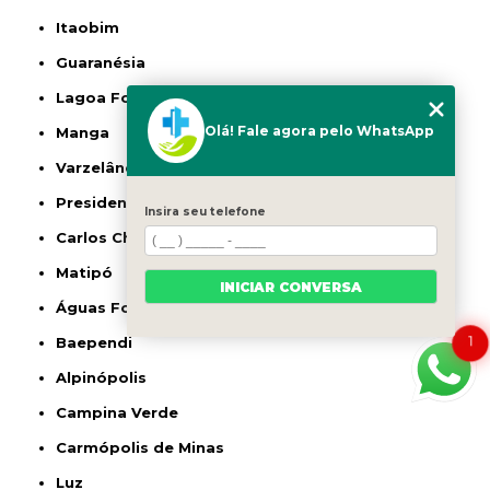
Itaobim
Guaranésia
Lagoa Formosa
Olá! Fale agora pelo WhatsApp
Manga
Varzelândia
Presidente Olegário
Insira seu telefone
Carlos Chagas
Matipó
INICIAR CONVERSA
Águas Formosas
1
Baependi
Alpinópolis
Campina Verde
Carmópolis de Minas
Luz