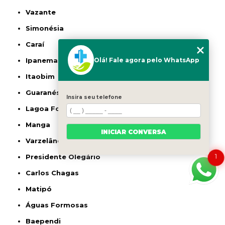
Vazante
Simonésia
Caraí
Olá! Fale agora pelo WhatsApp
Ipanema
Itaobim
Guaranésia
Insira seu telefone
Lagoa Formosa
Manga
INICIAR CONVERSA
Varzelândia
1
Presidente Olegário
Carlos Chagas
Matipó
Águas Formosas
Baependi