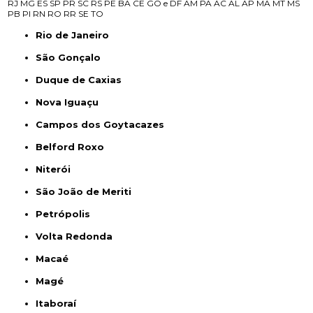
RJ
MG
ES
SP
PR
SC
RS
PE
BA
CE
GO e DF
AM
PA
AC
AL
AP
MA
MT
MS
PB
PI
RN
RO
RR
SE
TO
Rio de Janeiro
São Gonçalo
Duque de Caxias
Nova Iguaçu
Campos dos Goytacazes
Belford Roxo
Niterói
São João de Meriti
Petrópolis
Volta Redonda
Macaé
Magé
Itaboraí