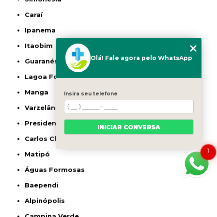
Caraí
Ipanema
Itaobim
Olá! Fale agora pelo WhatsApp
Guaranésia
Lagoa Formosa
Manga
Insira seu telefone
Varzelândia
Presidente Olegário
INICIAR CONVERSA
Carlos Chagas
1
Matipó
Águas Formosas
Baependi
Alpinópolis
Campina Verde