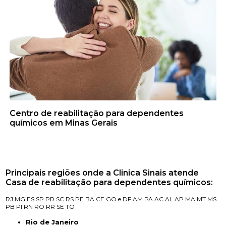
Centro de reabilitação para dependentes
químicos em Minas Gerais
Principais regiões onde a Clinica Sinais atende
Casa de reabilitação para dependentes químicos:
RJ
MG
ES
SP
PR
SC
RS
PE
BA
CE
GO e DF
AM
PA
AC
AL
AP
MA
MT
MS
PB
PI
RN
RO
RR
SE
TO
Rio de Janeiro